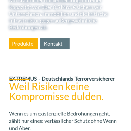
Mit staatlicher Rückendeckung und einer
Kapazität von über 8,5 Mrd. € sichern wir
Unternehmen, Immobilien und die kritische
Infrastruktur gegen außergewöhnliche
Bedrohungen ab.
Produkte
Kontakt
EXTREMUS - Deutschlands Terrorversicherer
Weil Risiken keine
Kompromisse dulden.
Wenn es um existenzielle Bedrohungen geht,
zählt nur eines: verlässlicher Schutz ohne Wenn
und Aber.